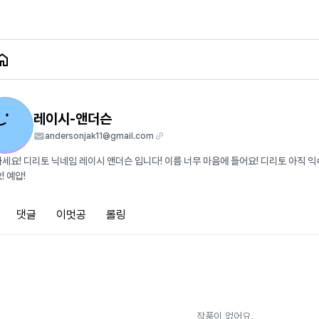
레이시-앤더슨
andersonjak11@gmail.com
세요! 디리토 닉네임 레이시 앤더슨 입니다! 이름 너무 마음에 들어요! 디리토 아직 익
! 예압!
댓글
이멋공
롤링
작품이 없어요.