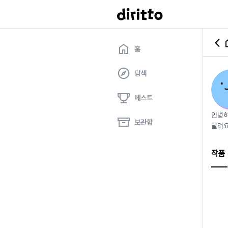
홈
탐색
베스트
안녕하
보관함
달려요
작품