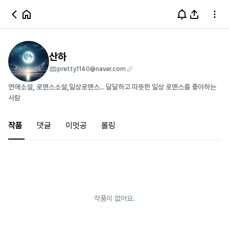
산하
pretty1140@naver.com
연애소설, 로맨스소설,일상로맨스... 달달하고 따뜻한 일상 로맨스를 좋아하는
사람
작품
댓글
이멋공
롤링
작품이 없어요.