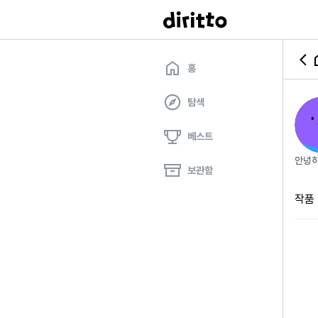
홈
탐색
베스트
안녕하
보관함
작품