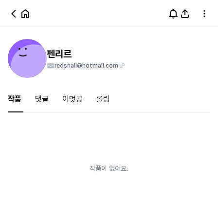
펜리르
redsnail@hotmail.com
작품
댓글
이멋공
롤링
작품이 없어요.