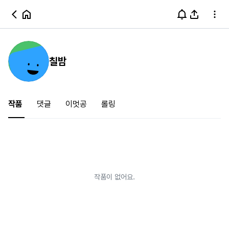
칠밤
작품
댓글
이멋공
롤링
작품이 없어요.