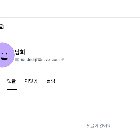
당화
ridridridrjf@naver.com
댓글
이멋공
롤링
댓글이 없어요