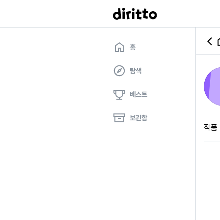
홈
탐색
베스트
보관함
작품