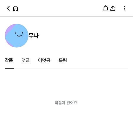
무나
작품
댓글
이멋공
롤링
작품이 없어요.