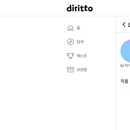
홈
탐색
베스트
bl 
보관함
작품