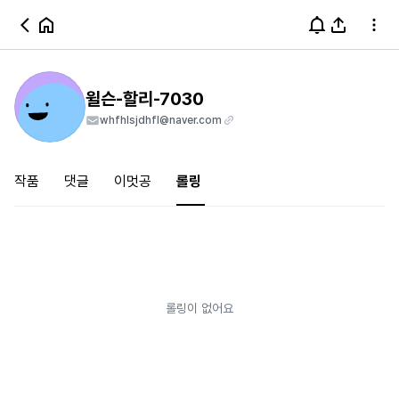
윌슨-할리-7030
whfhlsjdhfl@naver.com
작품
댓글
이멋공
롤링
롤링이 없어요