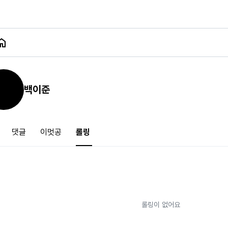
백이준
댓글
이멋공
롤링
롤링이 없어요