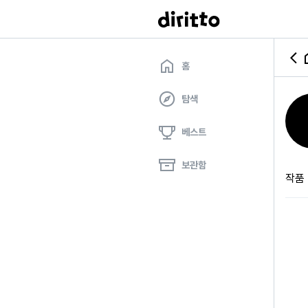
홈
탐색
베스트
보관함
작품