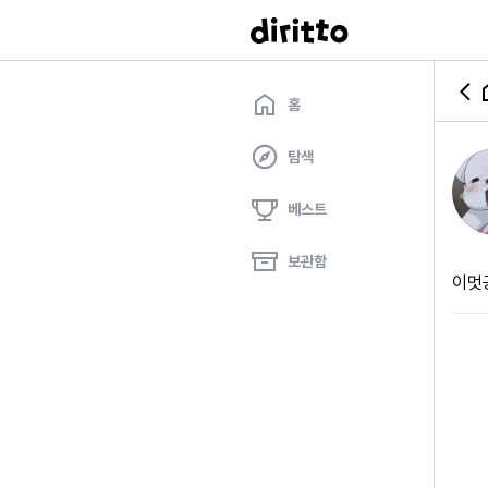
홈
탐색
베스트
보관함
이멋