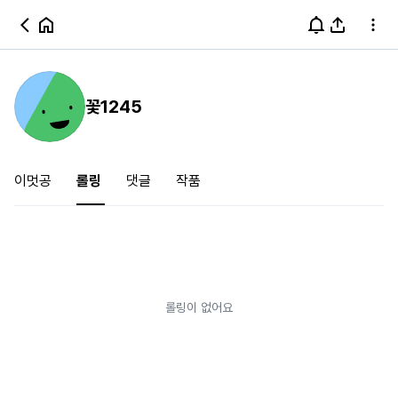
꽃1245
이멋공
롤링
댓글
작품
롤링이 없어요