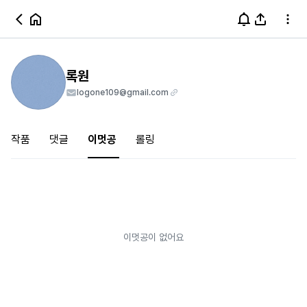
록원
logone109@gmail.com
작품
댓글
이멋공
롤링
이멋공이 없어요