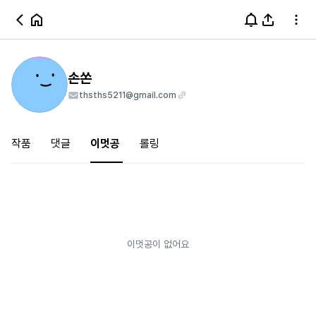
손쏜
thsths5211@gmail.com
작품
댓글
이멋공
롤링
이멋공이 없어요