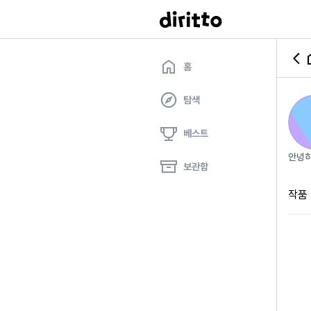
홈
탐색
베스트
안녕하
보관함
작품