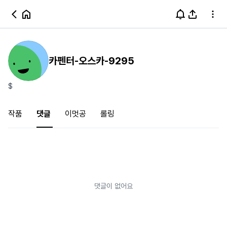
카펜터-오스카-9295
$
작품
댓글
이멋공
롤링
댓글이 없어요