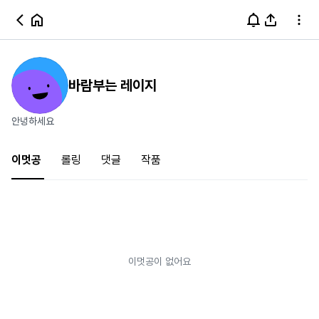
바람부는 레이지
안녕하세요
이멋공
롤링
댓글
작품
이멋공이 없어요