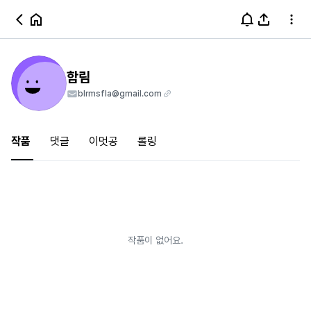
함림
blrmsfla@gmail.com
작품
댓글
이멋공
롤링
작품이 없어요.