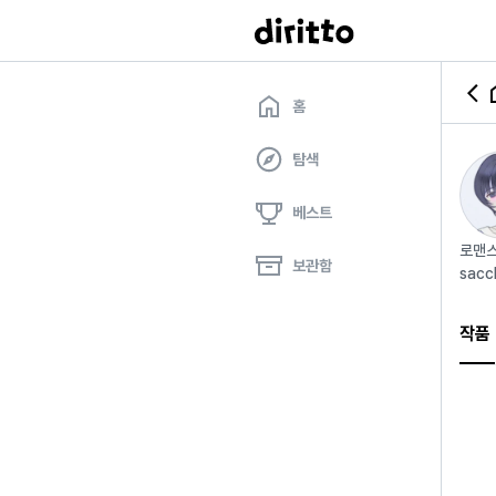
홈
탐색
베스트
로맨스
보관함
sacc
작품