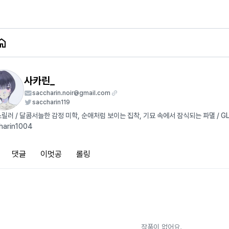
사카린_
saccharin.noir@gmail.com
saccharin119
릴러 / 달콤서늘한 감정 미학, 순애처럼 보이는 집착, 기묘 속에서 잠식되는 파멸 / GL / 
harin1004
댓글
이멋공
롤링
작품이 없어요.