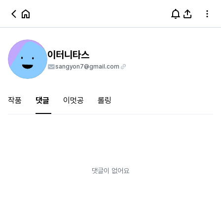
이터니타스
sangyon7@gmail.com
작품
댓글
이멋공
롤링
댓글이 없어요