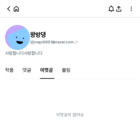
왕방댕
nepi9861@naver.com
사랑합니다사랑합니다
작품
댓글
이멋공
롤링
이멋공이 없어요