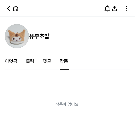
유부초밥
이멋공
롤링
댓글
작품
작품이 없어요.