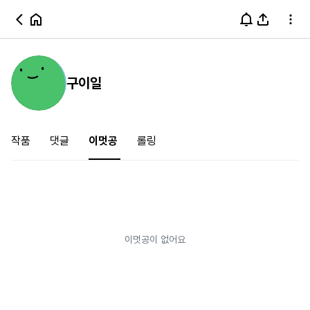
구이일
작품
댓글
이멋공
롤링
이멋공이 없어요