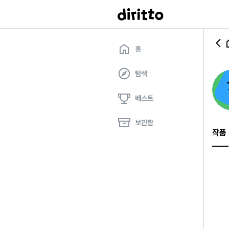
홈
탐색
베스트
보관함
작품