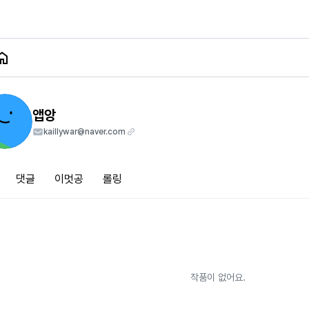
앱앙
kaillywar@naver.com
댓글
이멋공
롤링
작품이 없어요.