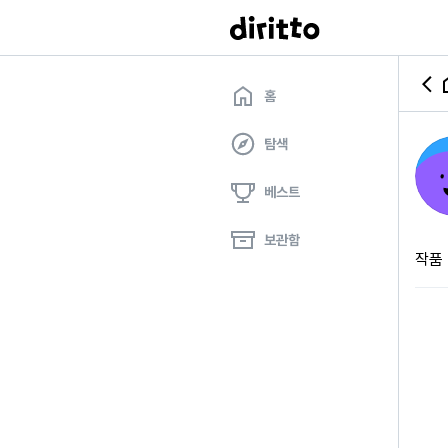
홈
탐색
베스트
보관함
작품