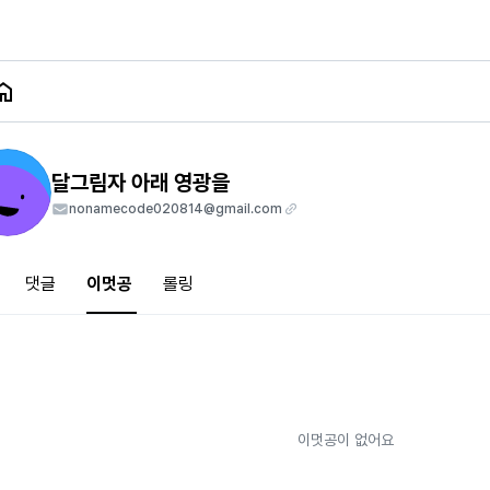
달그림자 아래 영광을
nonamecode020814@gmail.com
댓글
이멋공
롤링
이멋공이 없어요