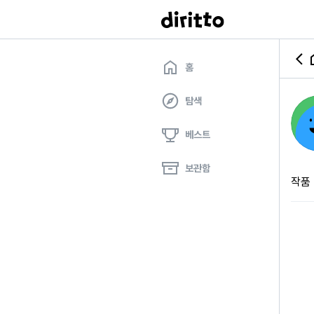
홈
탐색
베스트
보관함
작품