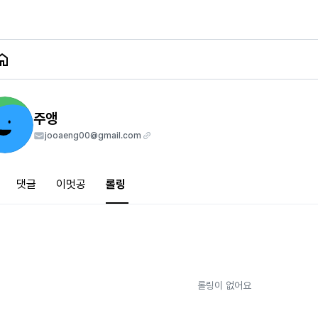
주앵
jooaeng00@gmail.com
댓글
이멋공
롤링
롤링이 없어요