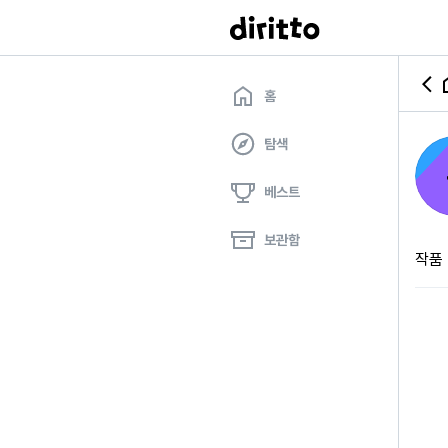
홈
탐색
베스트
보관함
작품