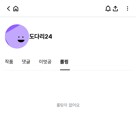
도다리24
작품
댓글
이멋공
롤링
롤링이 없어요