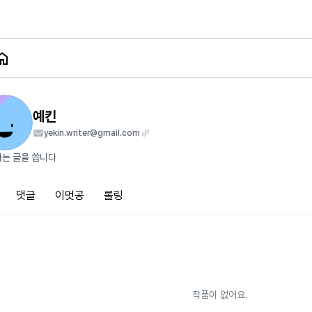
예킨
yekin.writer@gmail.com
는 글을 씁니다
댓글
이멋공
롤링
작품이 없어요.