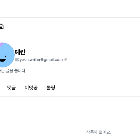
예킨
yekin.writer@gmail.com
는 글을 씁니다
댓글
이멋공
롤링
작품이 없어요.