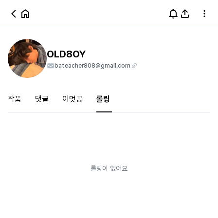
OLD8OY
bateacher808@gmail.com
작품
댓글
이멋공
롤링
롤링이 없어요