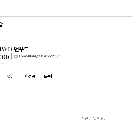
던우드
spacelian@naver.com
댓글
이멋공
롤링
작품이 없어요.