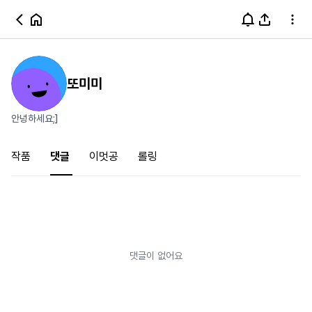
또미미
안녕하세요;]
작품
댓글
이멋공
롤링
댓글이 없어요