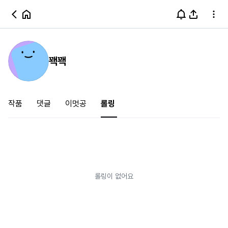
꽥꽥
작품
댓글
이멋공
롤링
롤링이 없어요