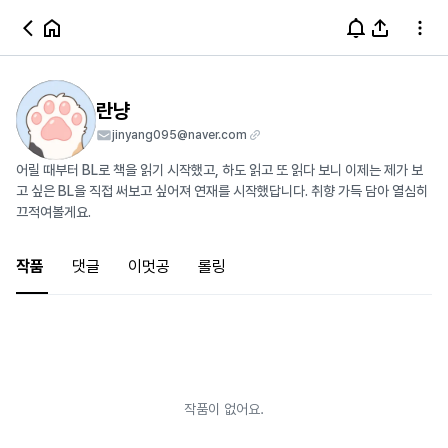
란냥
jinyang095@naver.com
어릴 때부터 BL로 책을 읽기 시작했고, 하도 읽고 또 읽다 보니 이제는 제가 보
고 싶은 BL을 직접 써보고 싶어져 연재를 시작했답니다. 취향 가득 담아 열심히
끄적여볼게요.
작품
댓글
이멋공
롤링
작품이 없어요.