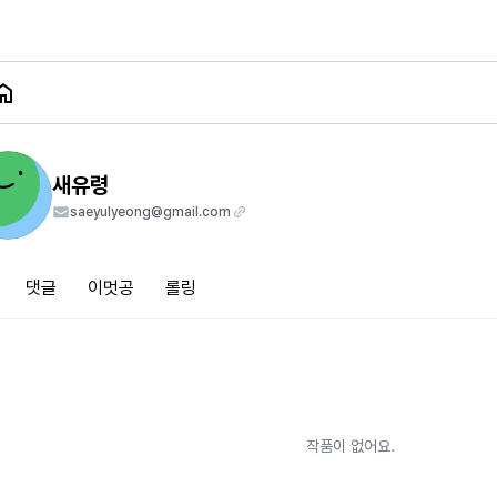
새유령
saeyulyeong@gmail.com
댓글
이멋공
롤링
작품이 없어요.