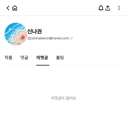
신나권
sinnakwon@naver.com
작품
댓글
이멋공
롤링
이멋공이 없어요