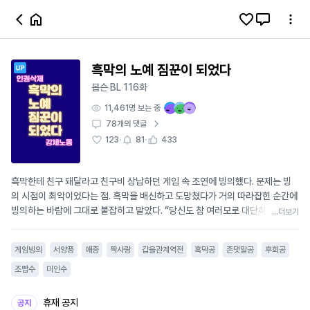
흑막의 노예 짐꾼이 되었다
봅슨
BL
116화
·
·
11,461
명 보는 중
78
개의 댓글
·
·
123
81
433
흑막한테 친구 돼달라고 친구비 상납하던 게임 속 조연에 빙의했다. 문제는 빙
의 시점이 최악이었다는 점. 흑막을 배신하고 도망쳤다가 거의 따라잡힌 순간에
빙의하는 바람에 그대로 붙잡히고 말았다. “당신도 참 여러모로 대단하네요. 도
...더보기
망치던 와중에도 허전한 구멍 채워줄 남자가 필요했나 봐요?” 붙잡히자마자 고
막에 꽂혀오는 흑막의 폭언. 듣고 있자니 정신이 혼미해졌지만 넋 놓고 있다간
게임빙의
서양풍
애증
짝사랑
갑을관계역전
흑막공
존댓말공
후회공
게임의 본래 전개 대로 이놈 손에 살해당할 상황. 일단은 변명해 보고자 아무런
개소리나 읊었다. “잘 들어봐, 나는 배신한 게 아니야. 내가 마석을 삼키고 떠난
조빱수
미인수
건… 너를 위해서였어.” 이후 혼신의 힘을 다해 쏟아낸 무논리 설득. 그런데 놀랍
게도 먹혀들었다. 내 개소리를 들은 흑막은 목숨을 살려주는 대가로 한 가지 제
휴재 공지
공지