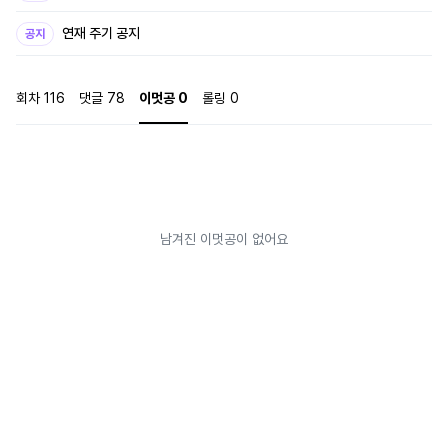
안을 건네는데... “저를 따라서 마왕을 잡으러 가요.” “마... 왕?” “다른 용사들과
함께 마왕을 잡은 다음, 그 멍청이들을 배신하고 마석을 가로챌 생각이에요.” 그
연재 주기 공지
공지
렇게, 나는 용사의 통수를 칠 흑막의 짐꾼이 되었다. * “그동안 사정 많이 봐줬잖
아요. 대체 뭐가 마음에 안 들어서 또 도망을…….” 믿었던 남편의 외도를 목격한
아내처럼 엘드릭이 한 서린 시선으로 나를 노려보았다. “저를 좋아한다고 했던
회차
116
댓글
78
이멋공
0
롤링
0
것도 전부 거짓말이었어요?” * * * 공 : 엘드릭 폰 벨렌슈타인 은발 은안. 그린
듯 불우한 성장기를 거친 전형적 흑막. 세상 불태울 생각만 가득해서 자기 좋다
고 매달리는 반마족에게 신경 쓸 겨를이 없었다. 평생 옆에 붙어있을 줄 알았던
반마족이 튀고 나서야 부랴부랴 잡아온다. 잡아오면 반성하고 싹싹 빌 줄 알았
는데 딱히 그렇지도 않아서 황당하다. 수 : 디트리히 핑발 자안. 인간 어머니와
인큐버스 아버지 사이에서 태어난 반마족. 그다지 착하지도 똑똑하지도 않았다.
환생하기 전까지는. 수년간 엘드릭을 짝사랑했으나 감정의 저울은 언제나 불공
남겨진 이멋공이 없어요
정하게 기울어져 있기만 하고, 결국 저울 자체를 박살 내기로 했다. #게임빙의#
조연빙의#서양풍#판타지 #애증#짝사랑#갑을관계역전#초반다공일수#후반
일공일수 #흑막공#존댓말공#후회공#회귀후기억상실공 #조빱수#미인수#
도망수#인큐버스수