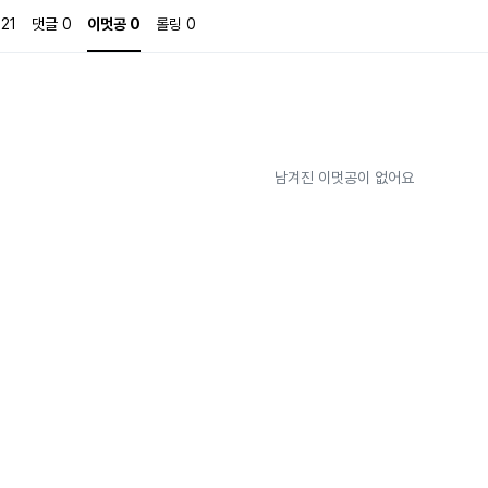
121
댓글
0
이멋공
0
롤링
0
남겨진 이멋공이 없어요