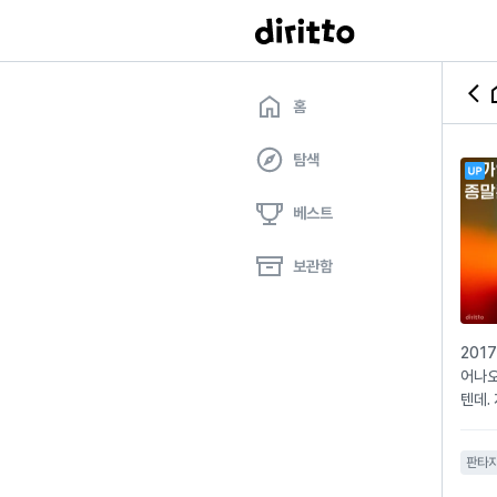
홈
탐색
베스트
보관함
201
어나오
텐데.
판타