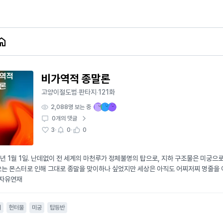
비가역적 종말론
고양이절도범
판타지
121화
·
·
2,088
명 보는 중
0
개의 댓글
·
·
3
0
0
7년 1월 1일. 난데없이 전 세계의 마천루가 정체불명의 탑으로, 지하 구조물은 미궁으
는 몬스터로 인해 그대로 종말을 맞이하나 싶었지만 세상은 아직도 어찌저찌 명줄을 이어가고
 자유연재
지
헌터물
미궁
탑등반