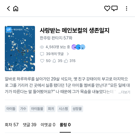
사랑받는 메인보컬의 생존일지
한주렁
판타지
57화
·
·
4,563
명 보는 중
39
개의 댓글
·
·
50
35
315
알바로 하루하루를 살아가던 29살 석도아, 옛 친구 강태이의 부고로 마지막으
로 그를 기리러 간 곳에서 실종 됐다던 1군 아이돌 멤버를 만난다! “모든 일에 대
가가 따른다는 말 들어봤어요?” 나 때문에 그가 목숨을 내놓았다는데 "늦기 전
...더보기
에 가셔야지" 눈앞에 뜬 파란창! 내가 인생을 잘 못 살았다는데? 아이돌 하지 않
으면 나도 죽이고 강태이도 죽여버리겠다는데? 윈온의 메인보컬이 되어 살아
아이돌
가수
아이돌물
회귀
시스템
성장물
남으리! [시나리오 ‘최고의 아이돌’ 승낙되었습니다. 시나리오가 시작합니다.]
회차
57
댓글
39
이멋공
0
롤링
0