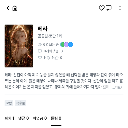
헤라
곰곰림
로판
1화
·
·
6
명 보는 중
0
개의 댓글
·
·
1
1
0
헤라. 신전이 아직 제 기능을 잃지 않았을 때 신탁을 받은 태양과 같이 붉게 타오
르는 눈의 아이. 붉은 태양이 나타나 제국을 구원할 것이다. 신관의 입을 타고 흘
러온 이야기는 온 제국을 덮었고, 황제의 귀에 들어가기까지 얼마 걸리지 않았
...더보기
다. 그리하여 황제는 신전에 불을 붙였다. 멀리 떨어져 바라보는, 탐욕스러운 눈
동자 위로 불이 일렁였다. 황좌는 견고할 것이다. 영원히. 마차가 달려오다 성문
로판
복수물
앞에서 멈춰 섰다. 살짝 감겼다 뜨이는 눈동자가 어느샌가 붉게 타오르고 있었
다. 마치 아침을 여는 여명같기도, 타오르는 노을같기도 한 찬란하고 선명한 색
으로. 병사들의 눈이 커지더니 이내 시선을 교환했다. 신경쓰지 않고 여인은 성
회차
1
댓글
0
이멋공
0
롤링
0
문을 지났다. 하늘거리는 붉고 하얀 천들이 걸음걸이에 흩어졌으나 그녀는 예법