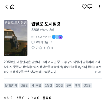
원딜로 도시점령
2208
판타지
2화
·
·
64
명 보는 중
0
개의 댓글
·
·
7
5
4
2058년, 대한민국은 망했다. 그리고 국민 중 그 누구도 이렇게 망하리라고 예
상하지 못했다. #현대판타지 #생존물 #쟁탈전/점령전 #동료/케미 #원딜 #서
바이벌 #성장물 *** 생각날때 쓰러옵니다.
...더보기
현대판타지
생존물
서바이벌
쟁탈전
점령전
동료
케미
성장물
회차
2
댓글
0
이멋공
0
롤링
0