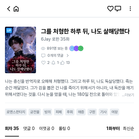
그를 처형한 하루 뒤, 나도 살해당했다
6Jay
로판
35화
·
·
891
명 보는 중
0
개의 댓글
·
·
2
1
13
나는 충신을 반역자로 오해해 처형했다. 그리고 하루 뒤, 나도 독살당했다. 죽는
순간 깨달았다. 그가 검을 뽑은 건 나를 죽이기 위해서가 아니라, 내 독잔을 깨기
위해서였다는 것을. 다시 눈을 떴을 때, 나는 180일 전으로 돌아와 있었다. 내가
...더보기
죽인 남자, 카시안의 몸 안에서. Cover Illustration: Generated by AI. /yy
h3636@naver.com
로맨스판타지
궁전물
빙의
피폐
후회
애증
구원
기사
여왕
회차
35
댓글
0
이멋공
0
롤링
0
1화부터
최신순