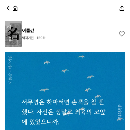
이름값
백각기린
129화