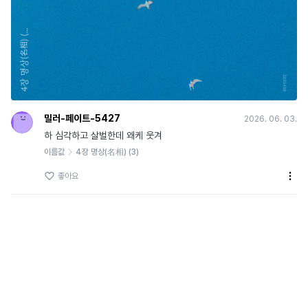
밀러-페이트-5427
2026. 06. 03.
하 심각하고 살벌한데 왜케 웃겨
이름값
4장 명상(名相) (3)
좋아요