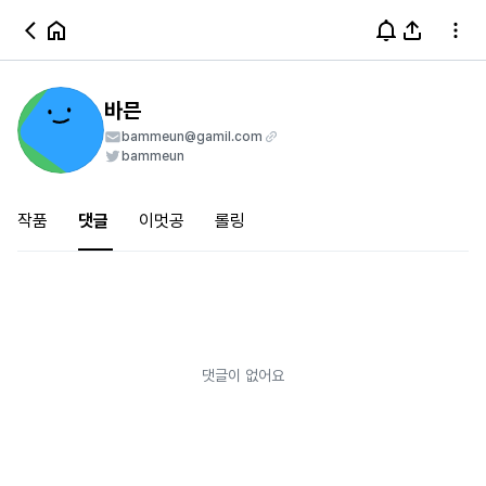
바믄
bammeun@gamil.com
bammeun
작품
댓글
이멋공
롤링
댓글이 없어요