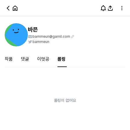
바믄
bammeun@gamil.com
bammeun
작품
댓글
이멋공
롤링
롤링이 없어요