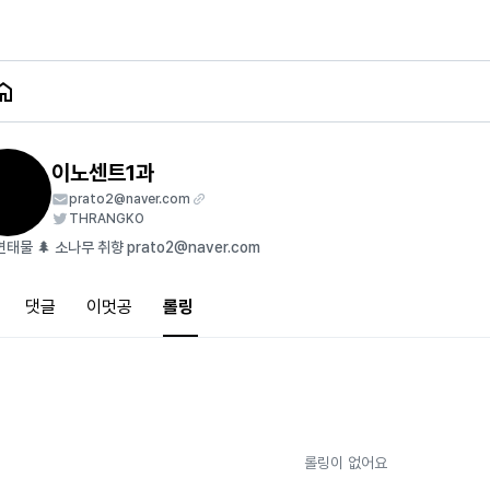
이노센트1과
prato2@naver.com
THRANGKO
태물 🌲 소나무 취향 prato2@naver.com
댓글
이멋공
롤링
롤링이 없어요