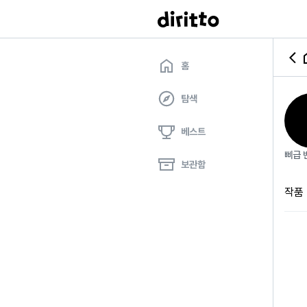
홈
탐색
베스트
삐급 변
보관함
작품