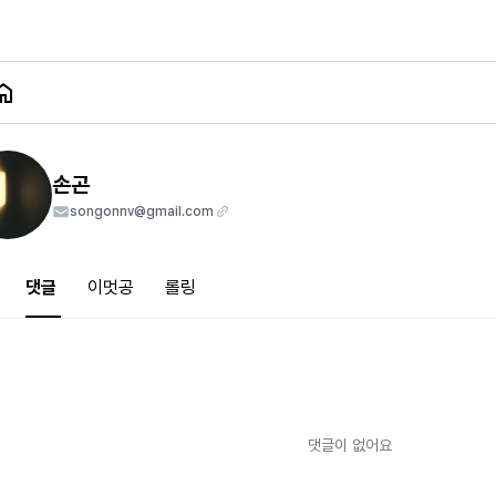
손곤
songonnv@gmail.com
댓글
이멋공
롤링
댓글이 없어요