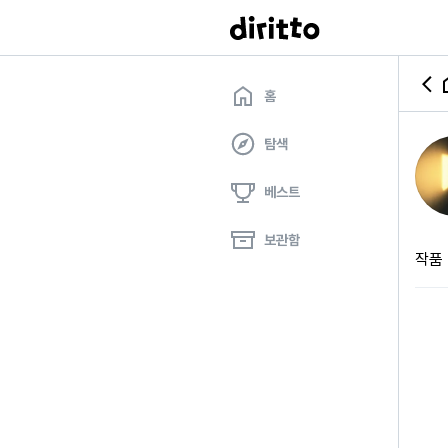
홈
탐색
베스트
보관함
작품