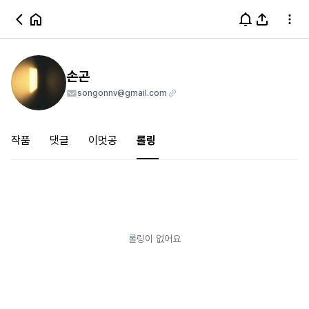
손곤
songonnv@gmail.com
작품
댓글
이멋공
롤링
롤링이 없어요