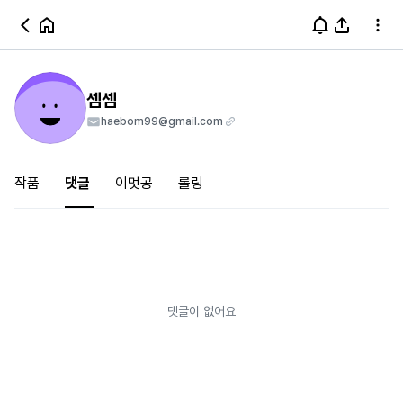
셈셈
haebom99@gmail.com
작품
댓글
이멋공
롤링
댓글이 없어요